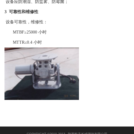
设备应防潮湿、防盐雾、防霉菌；
3 可靠性和维修性
设备可靠性，维修性：
MTBF≥25000 小时
MTTR≤0.4 小时
COPYRIGHT ©2010-2013 陕西航天长城测控有限公司