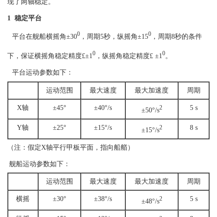
现了两轴稳定。
1 稳定平台
0
0
平台在舰船横摇角
±
30
，周期
5
秒，纵摇角
±
15
，周期
8
秒的条件
0
0
下，保证横摇角稳定精度
£±
1
，纵摇角稳定精度
£
±
1
。
平台运动参数如下：
运动范围
最大速度
最大加速度
周期
X
轴
±
45
°
±
40
°
/s
5 s
2
±
50
°
/s
Y
轴
±
25
°
±
15
°
/s
8 s
2
±
15
°
/s
（注：假定X轴平行甲板平面，指向船艏）
舰船运动参数如下：
运动范围
最大速度
最大加速度
周期
横摇
±
30
°
±
38
°
/s
5 s
2
±
48
°
/s