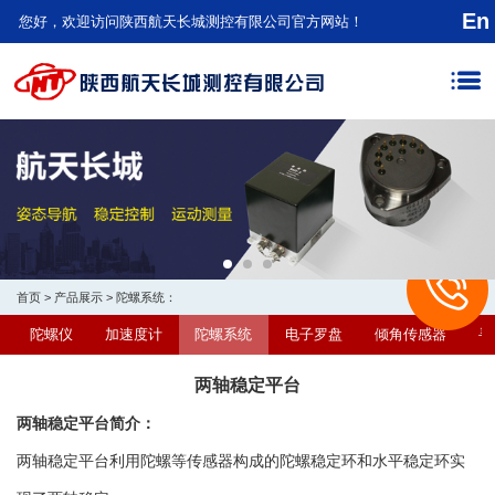
En
您好，欢迎访问陕西航天长城测控有限公司官方网站！
首页
>
产品展示
>
陀螺系统
：
陀螺仪
加速度计
陀螺系统
电子罗盘
倾角传感器
寻
两轴稳定平台
两轴稳定平台简介：
两轴稳定平台利用陀螺等传感器构成的陀螺稳定环和水平稳定环实